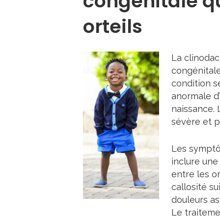
congénitale qu
orteils
La clinodac
congénitale 
condition s
anormale d’u
naissance. 
sévère et p
Les symptô
inclure une
entre les or
callosité s
douleurs as
Le traiteme