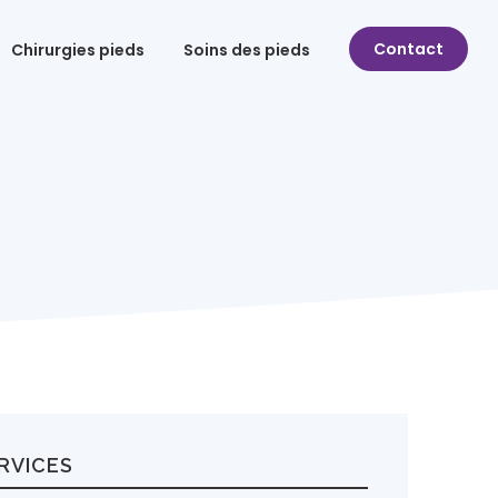
Contact
Chirurgies pieds
Soins des pieds
|
) 506-6556
Carrière
English
Contact
RVICES